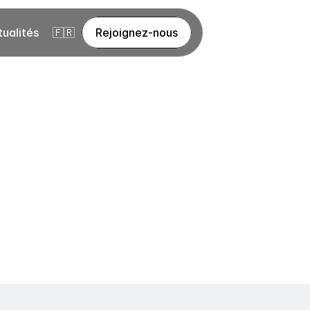
tualités
🇫🇷
Rejoignez-nous