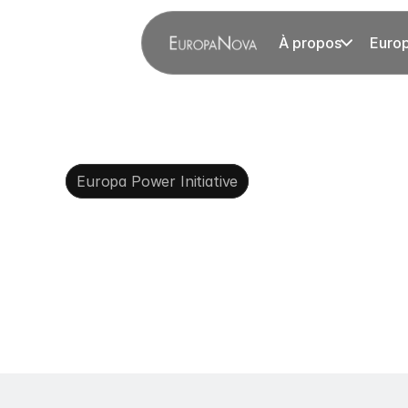
À propos
Euro
Europa Power Initiative
Publications
E
Power
Initiativ