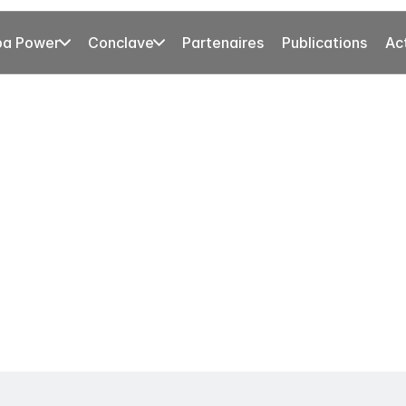
pa Power
Conclave
Partenaires
Publications
Ac
uropa
e