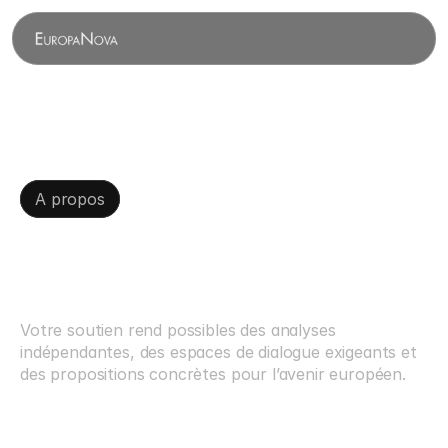
A propos
Penser
l’Europe,
structurer
le
déb
Votre soutien rend possibles des analyses 
indépendantes, des espaces de dialogue exigeants et 
des propositions concrètes pour l’avenir européen.