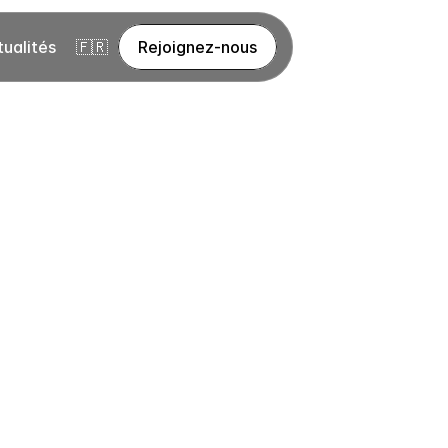
tualités
🇫🇷
Rejoignez-nous