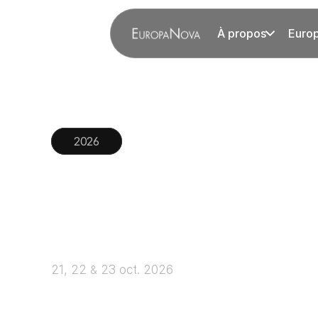
À propos
Euro
2026
Europa
Power
2026
21, 22 
&
 23 oct. 2026